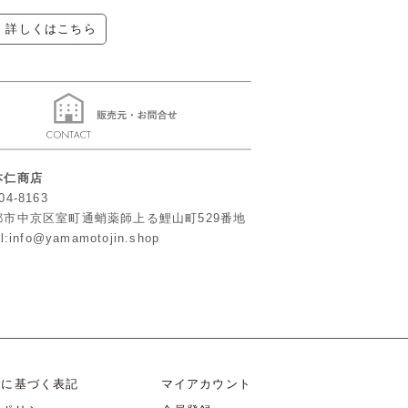
▶ 詳しくはこちら
本仁商店
04-8163
都市中京区室町通蛸薬師上る鯉山町529番地
l:info@yamamotojin.shop
法に基づく表記
マイアカウント