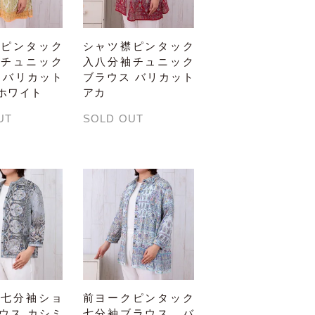
襟ピンタック
シャツ襟ピンタック
袖チュニック
入八分袖チュニック
 バリカット
ブラウス バリカット
ホワイト
アカ
UT
SOLD OUT
ド七分袖ショ
前ヨークピンタック
ウス カシミ
七分袖ブラウス バ