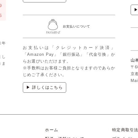
9
6
末年
お支払いは「クレジットカード決済」
「Amazon Pay」「銀行振込」「代金引換」か
まし
山
らお選びいただけます。
きま
〒6
※手数料はお客様ご負担となりますのであらか
京
じめご了承ください。
Mai
▶ 詳しくはこちら
ホーム
特定商取引