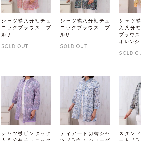
シャツ襟八分袖チュ
シャツ襟八分袖チュ
シャツ
ニックブラウス ブ
ニックブラウス ブ
入八分
ルサ
ルサ
ブラウス
オレンジ
SOLD OUT
SOLD OUT
SOLD O
シャツ襟ピンタック
ティアード切替シャ
スタン
入八分袖チュニック
ツブラウス バローダ
ートブラ