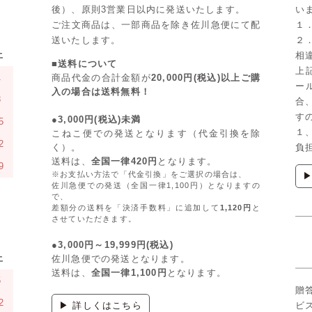
後）、原則3営業日以内に発送いたします。
い
ご注文商品は、一部商品を除き佐川急便にて配
１
送いたします。
２
土
相
■送料について
上
1
商品代金の合計金額が
20,000円(税込)以上ご購
ー
入の場合は送料無料！
8
合
す
●3,000円(税込)未満
5
１
こねこ便での発送となります（代金引換を除
2
く）。
負
送料は、
全国一律420円
となります。
9
※お支払い方法で「代金引換」をご選択の場合は、
佐川急便での発送（全国一律1,100円）となりますの
で、
差額分の送料を「決済手数料」に追加して
1,120円
と
させていただきます。
●3,000円～19,999円(税込)
土
佐川急便での発送となります。
送料は、
全国一律1,100円
となります。
5
贈
2
▶ 詳しくはこちら
ビ