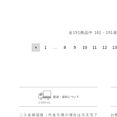
全
191
商品中
181 - 191
...
1
8
9
10
11
12
1
ご入金確認後（代金引換の場合は注文完了
お