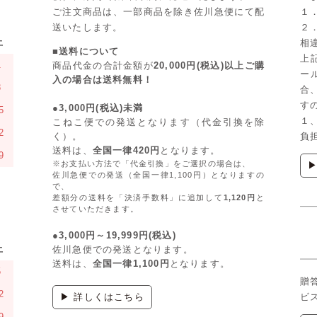
ご注文商品は、一部商品を除き佐川急便にて配
１
送いたします。
２
土
相
■送料について
上
1
商品代金の合計金額が
20,000円(税込)以上ご購
ー
入の場合は送料無料！
8
合
す
●3,000円(税込)未満
5
１
こねこ便での発送となります（代金引換を除
2
く）。
負
送料は、
全国一律420円
となります。
9
※お支払い方法で「代金引換」をご選択の場合は、
佐川急便での発送（全国一律1,100円）となりますの
で、
差額分の送料を「決済手数料」に追加して
1,120円
と
させていただきます。
●3,000円～19,999円(税込)
土
佐川急便での発送となります。
送料は、
全国一律1,100円
となります。
5
贈
2
▶ 詳しくはこちら
ビ
9