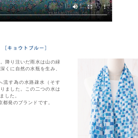
す。降り注いだ雨水は山の緑
下深くに自然の水瓶を生み、
へ流す為の水路疎水（そす
なりました。この二つの水は
ました。
た京都発のブランドです。