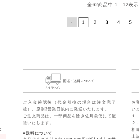
全
62
商品中
1 - 12
表示
1
2
3
4
5
ご入金確認後（代金引換の場合は注文完了
お
後）、原則3営業日以内に発送いたします。
い
ご注文商品は、一部商品を除き佐川急便にて配
１
送いたします。
２
土
相
■送料について
上