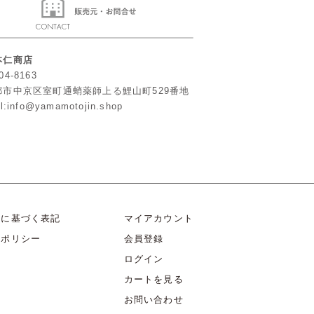
本仁商店
04-8163
都市中京区室町通蛸薬師上る鯉山町529番地
l:info@yamamotojin.shop
法に基づく表記
マイアカウント
ーポリシー
会員登録
ログイン
カートを見る
お問い合わせ