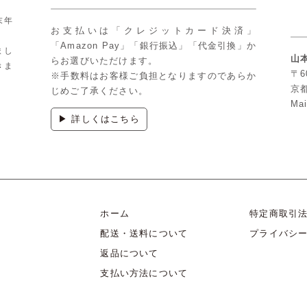
末年
お支払いは「クレジットカード決済」
「Amazon Pay」「銀行振込」「代金引換」か
まし
山
らお選びいただけます。
きま
〒6
※手数料はお客様ご負担となりますのであらか
京
じめご了承ください。
Mai
▶ 詳しくはこちら
ホーム
特定商取引
配送・送料について
プライバシ
返品について
支払い方法について