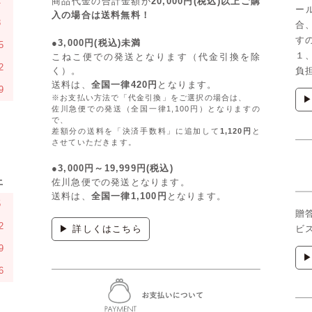
1
商品代金の合計金額が
20,000円(税込)以上ご購
ー
入の場合は送料無料！
8
合
す
●3,000円(税込)未満
5
１
こねこ便での発送となります（代金引換を除
2
く）。
負
送料は、
全国一律420円
となります。
9
※お支払い方法で「代金引換」をご選択の場合は、
佐川急便での発送（全国一律1,100円）となりますの
で、
差額分の送料を「決済手数料」に追加して
1,120円
と
させていただきます。
●3,000円～19,999円(税込)
土
佐川急便での発送となります。
送料は、
全国一律1,100円
となります。
5
贈
2
▶ 詳しくはこちら
ビ
9
6