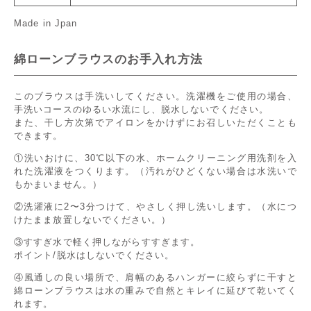
Made in Jpan
綿ローンブラウスのお手入れ方法
このブラウスは手洗いしてください。洗濯機をご使用の場合、
手洗いコースのゆるい水流にし、脱水しないでください。
また、干し方次第でアイロンをかけずにお召しいただくことも
できます。
①洗いおけに、30℃以下の水、ホームクリーニング用洗剤を入
れた洗濯液をつくります。（汚れがひどくない場合は水洗いで
もかまいません。）
②洗濯液に2〜3分つけて、やさしく押し洗いします。（水につ
けたまま放置しないでください。）
③すすぎ水で軽く押しながらすすぎます。
ポイント/脱水はしないでください。
④風通しの良い場所で、肩幅のあるハンガーに絞らずに干すと
綿ローンブラウスは水の重みで自然とキレイに延びて乾いてく
れます。