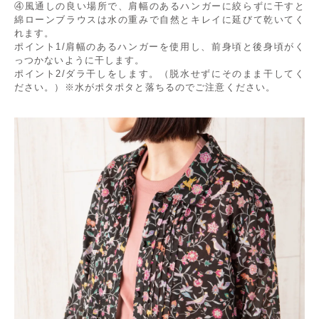
④風通しの良い場所で、肩幅のあるハンガーに絞らずに干すと
綿ローンブラウスは水の重みで自然とキレイに延びて乾いてく
れます。
ポイント1/肩幅のあるハンガーを使用し、前身頃と後身頃がく
っつかないように干します。
ポイント2/ダラ干しをします。（脱水せずにそのまま干してく
ださい。）※水がポタポタと落ちるのでご注意ください。