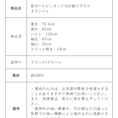
前ヨークピンタック七分袖ブラウス
商品名
オランジェ
着丈：70.5cm
肩巾：42cm
バスト：115cm
サイズ
袖丈：47cm
袖口：25cm
スリット明き：13cm
カラー
ブラック/グリーン
素材
綿100%
・濃色のものは、お洗濯の際多少色落ちする
ことがありますので単独でお洗いください。
また、洗濯後は、直ちに形を整え干してくだ
さい。
備考
・着用中の強い摩擦や、汗や雨などの湿った
状態での強い摩擦により他のものに色移りす