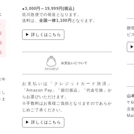
●3,000円～19,999円(税込)
土
佐川急便での発送となります。
送料は、
全国一律1,100円
となります。
5
贈
2
▶ 詳しくはこちら
ビ
9
6
末年
お支払いは「クレジットカード決済」
「Amazon Pay」「銀行振込」「代金引換」か
まし
山
らお選びいただけます。
きま
〒6
※手数料はお客様ご負担となりますのであらか
京
じめご了承ください。
Mai
▶ 詳しくはこちら