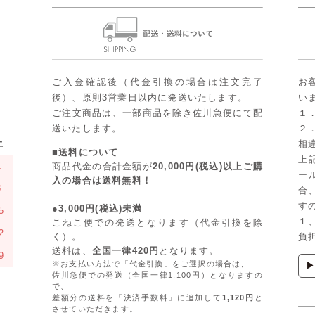
ご入金確認後（代金引換の場合は注文完了
お
後）、原則3営業日以内に発送いたします。
い
ご注文商品は、一部商品を除き佐川急便にて配
１
送いたします。
２
土
相
■送料について
上
1
商品代金の合計金額が
20,000円(税込)以上ご購
ー
入の場合は送料無料！
8
合
す
●3,000円(税込)未満
5
１
こねこ便での発送となります（代金引換を除
2
く）。
負
送料は、
全国一律420円
となります。
9
※お支払い方法で「代金引換」をご選択の場合は、
佐川急便での発送（全国一律1,100円）となりますの
で、
差額分の送料を「決済手数料」に追加して
1,120円
と
させていただきます。