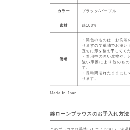
カラー
ブラック/パープル
素材
綿100%
・濃色のものは、お洗濯
りますので単独でお洗い
直ちに形を整え干してく
・着用中の強い摩擦や、
備考
強い摩擦により他のもの
す。
・長時間濡れたままにし
ります。
Made in Jpan
綿ローンブラウスのお手入れ方法
このブラウスは手洗いしてください。洗濯