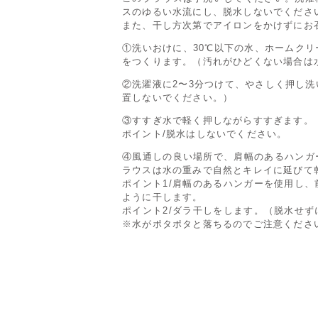
スのゆるい水流にし、脱水しないでくださ
また、干し方次第でアイロンをかけずにお
①洗いおけに、30℃以下の水、ホームク
をつくります。（汚れがひどくない場合は
②洗濯液に2〜3分つけて、やさしく押し
置しないでください。）
③すすぎ水で軽く押しながらすすぎます。
ポイント/脱水はしないでください。
④風通しの良い場所で、肩幅のあるハンガ
ラウスは水の重みで自然とキレイに延びて
ポイント1/肩幅のあるハンガーを使用し
ように干します。
ポイント2/ダラ干しをします。（脱水せ
※水がポタポタと落ちるのでご注意くださ