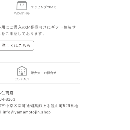
答用にご購入のお客様向けにギフト包装サー
スをご用意しております。
▶ 詳しくはこちら
本仁商店
04-8163
都市中京区室町通蛸薬師上る鯉山町529番地
l:info@yamamotojin.shop