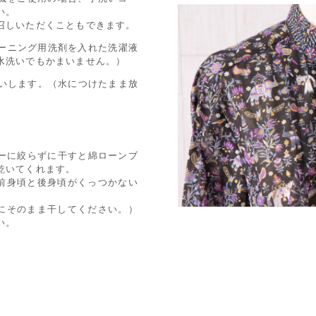
い。
召しいただくこともできます。
リーニング用洗剤を入れた洗濯液
水洗いでもかまいません。）
洗いします。（水につけたまま放
ーに絞らずに干すと綿ローンブ
乾いてくれます。
、前身頃と後身頃がくっつかない
ずにそのまま干してください。）
い。