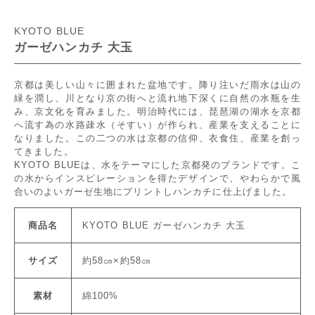
KYOTO BLUE
ガーゼハンカチ 大玉
京都は美しい山々に囲まれた盆地です。降り注いだ雨水は山の
緑を潤し、川となり京の街へと流れ地下深くに自然の水瓶を生
み、京文化を育みました。明治時代には、琵琶湖の湖水を京都
へ流す為の水路疎水（そすい）が作られ、産業を支えることに
なりました。この二つの水は京都の信仰、衣食住、産業を創っ
てきました。
KYOTO BLUEは、水をテーマにした京都発のブランドです。こ
の水からインスピレーションを得たデザインで、やわらかで風
合いのよいガーゼ生地にプリントしハンカチに仕上げました。
商品名
KYOTO BLUE ガーゼハンカチ 大玉
サイズ
約58㎝×約58㎝
素材
綿100%