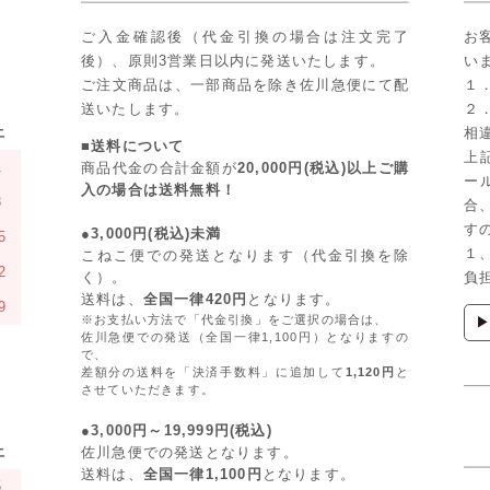
ご入金確認後（代金引換の場合は注文完了
お
後）、原則3営業日以内に発送いたします。
い
ご注文商品は、一部商品を除き佐川急便にて配
１
送いたします。
２
土
相
■送料について
上
1
商品代金の合計金額が
20,000円(税込)以上ご購
ー
入の場合は送料無料！
8
合
す
●3,000円(税込)未満
5
１
こねこ便での発送となります（代金引換を除
2
く）。
負
送料は、
全国一律420円
となります。
9
※お支払い方法で「代金引換」をご選択の場合は、
佐川急便での発送（全国一律1,100円）となりますの
で、
差額分の送料を「決済手数料」に追加して
1,120円
と
させていただきます。
●3,000円～19,999円(税込)
土
佐川急便での発送となります。
送料は、
全国一律1,100円
となります。
5