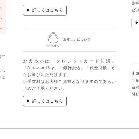
贈
2
▶ 詳しくはこちら
ビ
9
6
末年
お支払いは「クレジットカード決済」
「Amazon Pay」「銀行振込」「代金引換」か
まし
山
らお選びいただけます。
きま
〒6
※手数料はお客様ご負担となりますのであらか
京
じめご了承ください。
Mai
▶ 詳しくはこちら