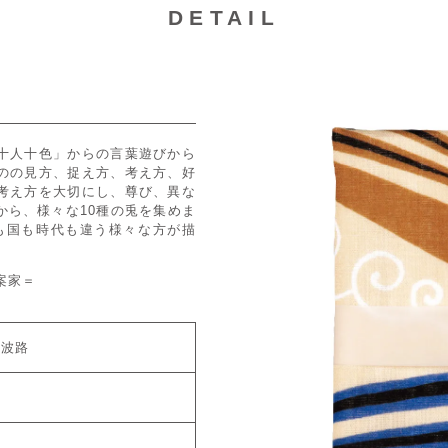
DETAIL
十人十色」からの言葉遊びから
のの見方、捉え方、考え方、好
考え方を大切にし、尊び、異な
から、様々な10種の兎を集めま
も国も時代も違う様々な方が描
案家＝
 波路