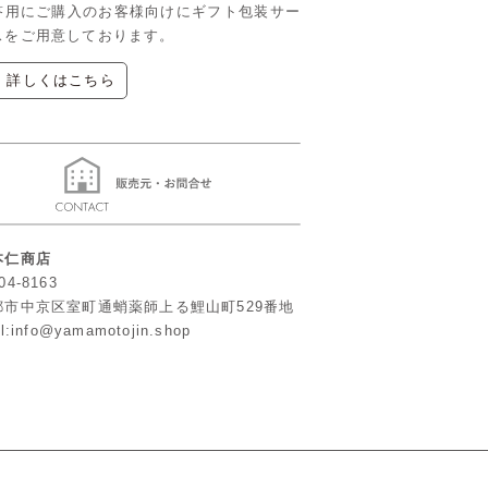
答用にご購入のお客様向けにギフト包装サー
スをご用意しております。
▶ 詳しくはこちら
本仁商店
04-8163
都市中京区室町通蛸薬師上る鯉山町529番地
l:info@yamamotojin.shop