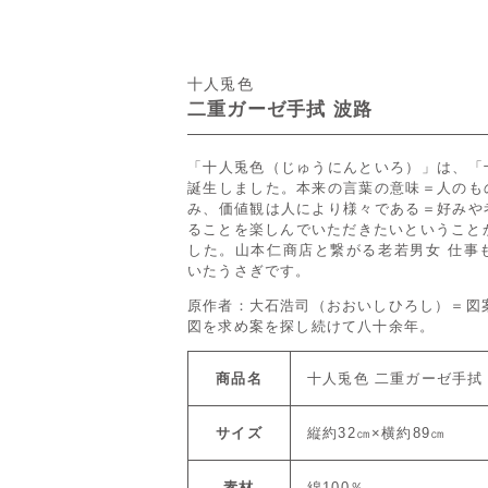
十人兎色
二重ガーゼ手拭 波路
「十人兎色（じゅうにんといろ）」は、「
誕生しました。本来の言葉の意味＝人のも
み、価値観は人により様々である＝好みや
ることを楽しんでいただきたいということ
した。山本仁商店と繋がる老若男女 仕事
いたうさぎです。
原作者：大石浩司（おおいしひろし）＝図
図を求め案を探し続けて八十余年。
商品名
十人兎色 二重ガーゼ手拭
サイズ
縦約32㎝×横約89㎝
素材
綿100％