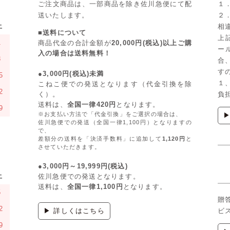
ご注文商品は、一部商品を除き佐川急便にて配
１
送いたします。
２
土
相
■送料について
上
1
商品代金の合計金額が
20,000円(税込)以上ご購
ー
入の場合は送料無料！
8
合
す
●3,000円(税込)未満
5
１
こねこ便での発送となります（代金引換を除
2
く）。
負
送料は、
全国一律420円
となります。
9
※お支払い方法で「代金引換」をご選択の場合は、
佐川急便での発送（全国一律1,100円）となりますの
で、
差額分の送料を「決済手数料」に追加して
1,120円
と
させていただきます。
●3,000円～19,999円(税込)
土
佐川急便での発送となります。
送料は、
全国一律1,100円
となります。
5
贈
2
▶ 詳しくはこちら
ビ
9