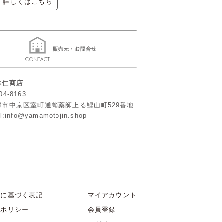
▶ 詳しくはこちら
本仁商店
04-8163
都市中京区室町通蛸薬師上る鯉山町529番地
l:info@yamamotojin.shop
法に基づく表記
マイアカウント
ーポリシー
会員登録