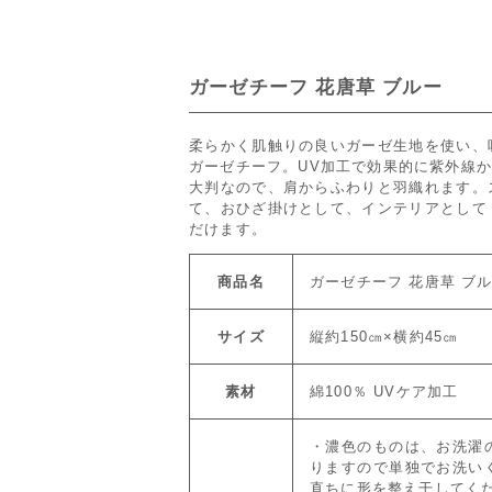
ガーゼチーフ 花唐草 ブルー
柔らかく肌触りの良いガーゼ生地を使い、
ガーゼチーフ。UV加工で効果的に紫外線
大判なので、肩からふわりと羽織れます。
て、おひざ掛けとして、インテリアとして
だけます。
商品名
ガーゼチーフ 花唐草 ブ
サイズ
縦約150㎝×横約45㎝
素材
綿100％ UVケア加工
・濃色のものは、お洗濯
りますので単独でお洗い
直ちに形を整え干してく