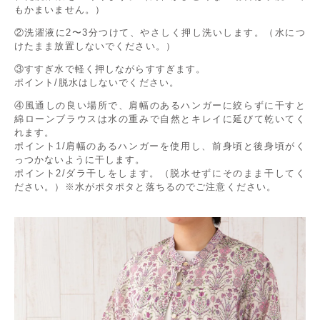
もかまいません。）
②洗濯液に2〜3分つけて、やさしく押し洗いします。（水につ
けたまま放置しないでください。）
③すすぎ水で軽く押しながらすすぎます。
ポイント/脱水はしないでください。
④風通しの良い場所で、肩幅のあるハンガーに絞らずに干すと
綿ローンブラウスは水の重みで自然とキレイに延びて乾いてく
れます。
ポイント1/肩幅のあるハンガーを使用し、前身頃と後身頃がく
っつかないように干します。
ポイント2/ダラ干しをします。（脱水せずにそのまま干してく
ださい。）※水がポタポタと落ちるのでご注意ください。