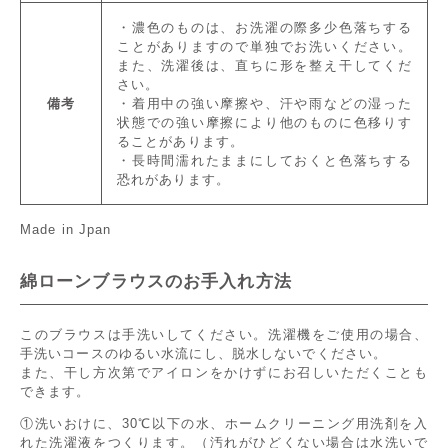
・濃色のものは、お洗濯の際多少色落ちする
ことがありますので単独でお洗いください。
また、洗濯後は、直ちに形を整え干してくだ
さい。
備考
・着用中の強い摩擦や、汗や雨などの湿った
状態での強い摩擦により他のものに色移りす
ることがあります。
・長時間濡れたままにしておくと色落ちする
恐れがあります。
Made in Jpan
綿ローンブラウスのお手入れ方法
このブラウスは手洗いしてください。洗濯機をご使用の場合、
手洗いコースのゆるい水流にし、脱水しないでください。
また、干し方次第でアイロンをかけずにお召しいただくことも
できます。
①洗いおけに、30℃以下の水、ホームクリーニング用洗剤を入
れた洗濯液をつくります。（汚れがひどくない場合は水洗いで