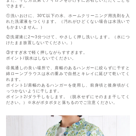
また、干し方次第でアイロンをかけずにお召しいただくことも
できます。
①洗いおけに、30℃以下の水、ホームクリーニング用洗剤を入
れた洗濯液をつくります。（汚れがひどくない場合は水洗いで
もかまいません。）
②洗濯液に2〜3分つけて、やさしく押し洗いします。（水につ
けたまま放置しないでください。）
③すすぎ水で軽く押しながらすすぎます。
ポイント/脱水はしないでください。
④風通しの良い場所で、肩幅のあるハンガーに絞らずに干すと
綿ローンブラウスは水の重みで自然とキレイに延びて乾いてく
れます。
ポイント1/肩幅のあるハンガーを使用し、前身頃と後身頃がく
っつかないように干します。
ポイント2/ダラ干しをします。（脱水せずにそのまま干してく
ださい。）※水がポタポタと落ちるのでご注意ください。