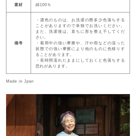
素材
綿100％
・濃色のものは、お洗濯の際多少色落ちする
ことがありますので単独でお洗いください。
また、洗濯後は、直ちに形を整え干してくだ
さい。
備考
・着用中の強い摩擦や、汗や雨などの湿った
状態での強い摩擦により他のものに色移りす
ることがあります。
・長時間濡れたままにしておくと色落ちする
恐れがあります。
Made in Jpan