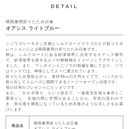
DETAIL
晴雨兼用折りたたみ日傘
オアシス ライトブルー
シノワズリーモダン京都とシルクロードクラブのとの初コラボ
レーションによる晴雨兼用の折りたたみ日傘です。
柄は、シルクロードにある砂漠地帯に点在するオアシス都市
で、砂漠地帯を旅する人々や動植物をイメージしてデザインし
ました。また、ワンポイントにゾウの刺繡を施しており、ゾウ
はインドでは、神様として人々に愛されています。
折りたたみ形状ながら、直径88㎝の大判タイプで、バックから
取り出してスムーズに開閉できるイージーオープン仕様です。
母の日等のプレゼントにピッタリです。
また、「かわず張り」という技法で、一級遮光生地を傘布と二
重張りし、生地の間に空間があることから、空気の流れがで
き、熱を逃す構造になっているため木陰のような涼しさをお届
けします。
晴雨兼用折りたたみ日傘
商品名
オアシス ライトブルー