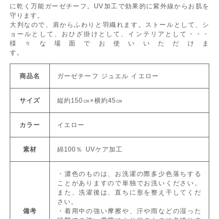
に乾く万能ガーゼチーフ。UV加工で効果的に紫外線からお肌を
守ります。
大判なので、肩からふわりと羽織れます。ストールとして、シ
ョールとして、おひざ掛けとして、インテリアとして・・・
様々な場面でお使いいただけま
す。
商品名
ガーゼチーフ ジュエル イエロー
サイズ
縦約150㎝×横約45㎝
カラー
イエロー
素材
綿100％ UVケア加工
・濃色のものは、お洗濯の際多少色落ちする
ことがありますので単独でお洗いください。
また、洗濯後は、直ちに形を整え干してくだ
さい。
備考
・着用中の強い摩擦や、汗や雨などの湿った