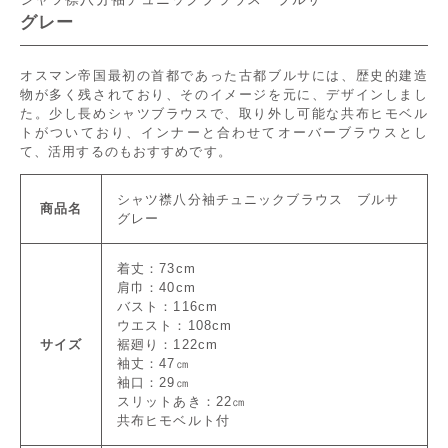
グレー
オスマン帝国最初の首都であった古都ブルサには、歴史的建造
物が多く残されており、そのイメージを元に、デザインしまし
た。少し長めシャツブラウスで、取り外し可能な共布ヒモベル
トがついており、インナーと合わせてオーバーブラウスとし
て、活用するのもおすすめです。
シャツ襟八分袖チュニックブラウス ブルサ
商品名
グレー
着丈：73cm
肩巾：40cm
バスト：116cm
ウエスト：108cm
サイズ
裾廻り：122cm
袖丈：47㎝
袖口：29㎝
スリットあき：22㎝
共布ヒモベルト付