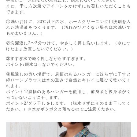
手洗いコースのゆるい水流にし、脱水しないでください。
また、干し方次第でアイロンをかけずにお召しいただくことも
できます。
①洗いおけに、30℃以下の水、ホームクリーニング用洗剤を入
れた洗濯液をつくります。（汚れがひどくない場合は水洗いで
もかまいません。）
②洗濯液に2〜3分つけて、やさしく押し洗いします。（水につ
けたまま放置しないでください。）
③すすぎ水で軽く押しながらすすぎます。
ポイント/脱水はしないでください。
④風通しの良い場所で、肩幅のあるハンガーに絞らずに干すと
綿ローンブラウスは水の重みで自然とキレイに延びて乾いてく
れます。
ポイント1/肩幅のあるハンガーを使用し、前身頃と後身頃がく
っつかないように干します。
ポイント2/ダラ干しをします。（脱水せずにそのまま干してく
ださい。）※水がポタポタと落ちるのでご注意ください。