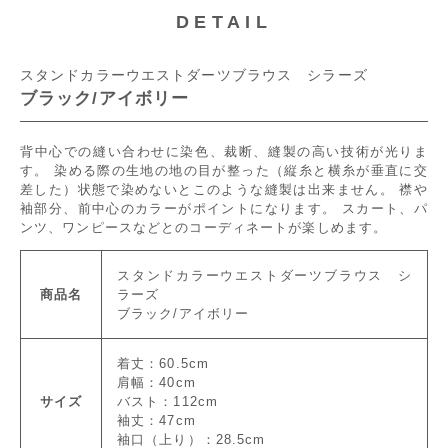
DETAIL
スタンドカラーウエストダーツブラウス シラーズ
ブラック/アイボリー
背中心での縫い合わせに染色、裁断、縫製の高い技術が光りま
す。 染める際の生地の地の目が整った（縦糸と横糸が垂直に交
差した）状態で染めないとこのような縫製は出来ません。 襟や
袖部分、前中心のカラーがポイントになります。 スカート、パ
ンツ、ワンピースなどとのコーディネートが楽しめます。
スタンドカラーウエストダーツブラウス シ
商品名
ラーズ
ブラック/アイボリー
着丈：60.5cm
肩幅：40cm
サイズ
バスト：112cm
袖丈：47cm
袖口（上り）：28.5cm