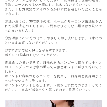
このブラウスは手洗いしてください。洗濯機をご使用の場合、
手洗いコースのゆるい水流にし、脱水しないでください。
また、干し方次第でアイロンをかけずにお召しいただくことも
できます。
①洗いおけに、30℃以下の水、ホームクリーニング用洗剤を入
れた洗濯液をつくります。（汚れがひどくない場合は水洗いで
もかまいません。）
②洗濯液に2〜3分つけて、やさしく押し洗いします。（水につ
けたまま放置しないでください。）
③すすぎ水で軽く押しながらすすぎます。
ポイント/脱水はしないでください。
④風通しの良い場所で、肩幅のあるハンガーに絞らずに干すと
綿ローンブラウスは水の重みで自然とキレイに延びて乾いてく
れます。
ポイント1/肩幅のあるハンガーを使用し、前身頃と後身頃がく
っつかないように干します。
ポイント2/ダラ干しをします。（脱水せずにそのまま干してく
ださい。）※水がポタポタと落ちるのでご注意ください。