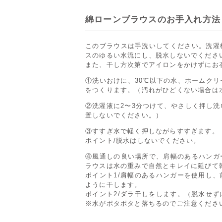
綿ローンブラウスのお手入れ方法
このブラウスは手洗いしてください。洗濯
スのゆるい水流にし、脱水しないでくださ
また、干し方次第でアイロンをかけずにお
①洗いおけに、30℃以下の水、ホームク
をつくります。（汚れがひどくない場合は
②洗濯液に2〜3分つけて、やさしく押し
置しないでください。）
③すすぎ水で軽く押しながらすすぎます。
ポイント/脱水はしないでください。
④風通しの良い場所で、肩幅のあるハンガ
ラウスは水の重みで自然とキレイに延びて
ポイント1/肩幅のあるハンガーを使用し
ように干します。
ポイント2/ダラ干しをします。（脱水せ
※水がポタポタと落ちるのでご注意くださ