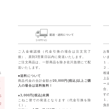
ご入金確認後（代金引換の場合は注文完了
お
後）、原則3営業日以内に発送いたします。
い
ご注文商品は、一部商品を除き佐川急便にて配
１
送いたします。
２
土
相
■送料について
上
1
商品代金の合計金額が
20,000円(税込)以上ご購
ー
入の場合は送料無料！
8
合
す
●3,000円(税込)未満
5
１
こねこ便での発送となります（代金引換を除
2
く）。
負