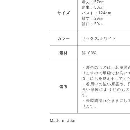
着丈：57cm
肩巾：58cm
サイズ
バスト：124cm
袖丈：29㎝
袖口：50㎝
カラー
サックス/ホワイト
素材
綿100%
・濃色のものは、お洗濯
りますので単独でお洗い
直ちに形を整え干してく
・着用中の強い摩擦や、
備考
強い摩擦により他のもの
す。
・長時間濡れたままにし
ります。
Made in Jpan