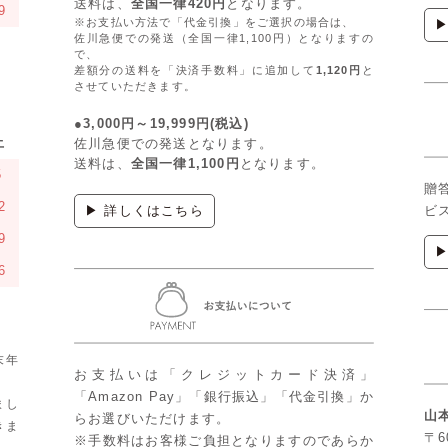
送料は、
全国一律420円
となります。
9
※お支払い方法で「代金引換」をご選択の場合は、
佐川急便での発送（全国一律1,100円）となりますの
で、
差額分の送料を「決済手数料」に追加して
1,120円
と
させていただきます。
●3,000円～19,999円(税込)
土
佐川急便での発送となります。
送料は、
全国一律1,100円
となります。
5
贈
2
▶ 詳しくはこちら
ビ
9
6
末年
お支払いは「クレジットカード決済」
「Amazon Pay」「銀行振込」「代金引換」か
まし
山
らお選びいただけます。
きま
〒6
※手数料はお客様ご負担となりますのであらか