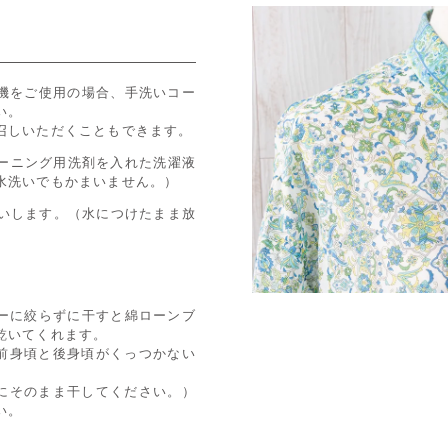
機をご使用の場合、手洗いコー
い。
召しいただくこともできます。
リーニング用洗剤を入れた洗濯液
水洗いでもかまいません。）
洗いします。（水につけたまま放
ーに絞らずに干すと綿ローンブ
乾いてくれます。
、前身頃と後身頃がくっつかない
ずにそのまま干してください。）
い。