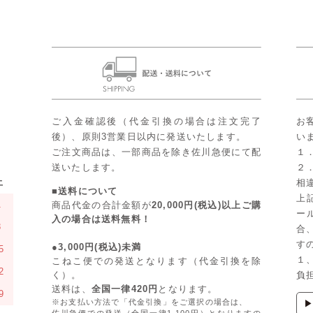
ご入金確認後（代金引換の場合は注文完了
お
後）、原則3営業日以内に発送いたします。
い
ご注文商品は、一部商品を除き佐川急便にて配
１
送いたします。
２
土
相
■送料について
上
1
商品代金の合計金額が
20,000円(税込)以上ご購
ー
入の場合は送料無料！
8
合
す
●3,000円(税込)未満
5
１
こねこ便での発送となります（代金引換を除
2
く）。
負
送料は、
全国一律420円
となります。
9
※お支払い方法で「代金引換」をご選択の場合は、
佐川急便での発送（全国一律1,100円）となりますの