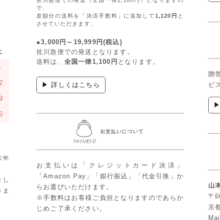
で、
差額分の送料を「決済手数料」に追加して
1,120円
と
させていただきます。
●3,000円～19,999円(税込)
土
佐川急便での発送となります。
送料は、
全国一律1,100円
となります。
5
贈
2
▶ 詳しくはこちら
ビ
9
6
末年
お支払いは「クレジットカード決済」
「Amazon Pay」「銀行振込」「代金引換」か
まし
山
らお選びいただけます。
きま
〒6
※手数料はお客様ご負担となりますのであらか
京
じめご了承ください。
Mai