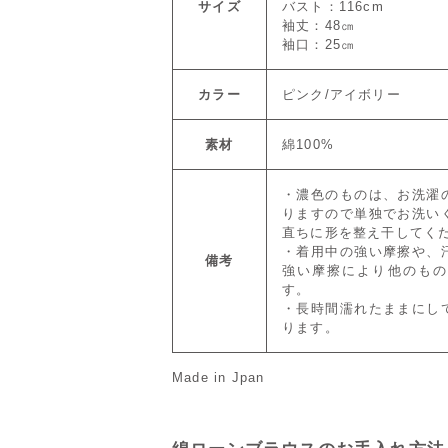
サイズ
バスト：116cm
袖丈：48㎝
袖口：25㎝
カラー
ピンク/アイボリー
素材
綿100%
・濃色のものは、お洗濯
りますので単独でお洗い
直ちに形を整え干してく
・着用中の強い摩擦や、
備考
強い摩擦により他のもの
す。
・長時間濡れたままにし
ります。
Made in Jpan