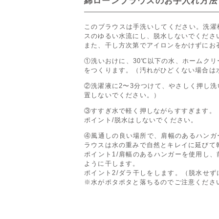
綿ローンブラウスのお手入れ方法
このブラウスは手洗いしてください。洗濯
スのゆるい水流にし、脱水しないでくださ
また、干し方次第でアイロンをかけずにお
①洗いおけに、30℃以下の水、ホームク
をつくります。（汚れがひどくない場合は
②洗濯液に2〜3分つけて、やさしく押し
置しないでください。）
③すすぎ水で軽く押しながらすすぎます。
ポイント/脱水はしないでください。
④風通しの良い場所で、肩幅のあるハンガ
ラウスは水の重みで自然とキレイに延びて
ポイント1/肩幅のあるハンガーを使用し
ように干します。
ポイント2/ダラ干しをします。（脱水せ
※水がポタポタと落ちるのでご注意くださ