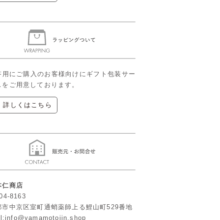
答用にご購入のお客様向けにギフト包装サー
スをご用意しております。
▶ 詳しくはこちら
本仁商店
04-8163
都市中京区室町通蛸薬師上る鯉山町529番地
l:info@yamamotojin.shop