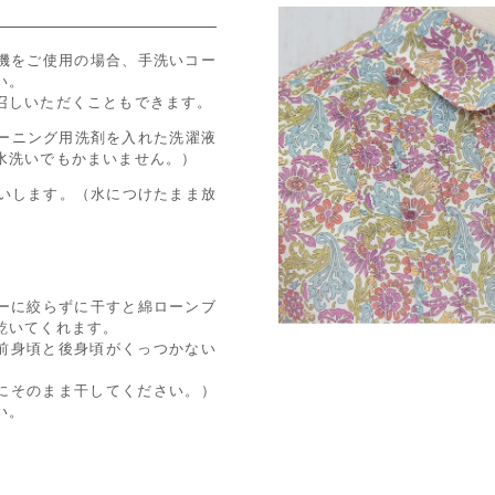
機をご使用の場合、手洗いコー
い。
召しいただくこともできます。
リーニング用洗剤を入れた洗濯液
水洗いでもかまいません。）
洗いします。（水につけたまま放
ーに絞らずに干すと綿ローンブ
乾いてくれます。
、前身頃と後身頃がくっつかない
ずにそのまま干してください。）
い。